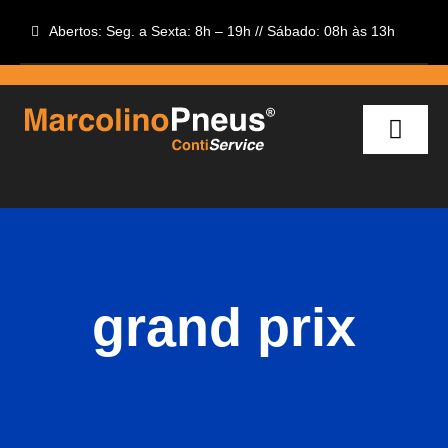
Skip
Abertos: Seg. a Sexta: 8h – 19h // Sábado: 08h às 13h
to
content
Toggl
Navig
INÍCIO
INFORMAÇÕES
CAMPANHAS
grand prix
APP