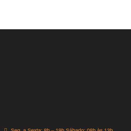
Seg. a Sexta: 8h – 19h Sábado: 08h às 13h