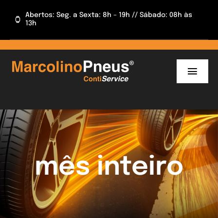
Skip
Abertos: Seg. a Sexta: 8h – 19h // Sábado: 08h às
to
13h
content
Toggl
Navig
INÍCIO
INFORMAÇÕES
CAMPANHAS
mês inteiro
APP