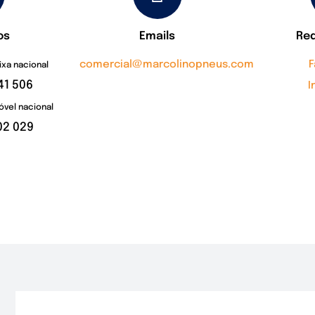
os
Emails
Red
comercial@marcolinopneus.com
ixa nacional
41 506
I
vel nacional
02 029