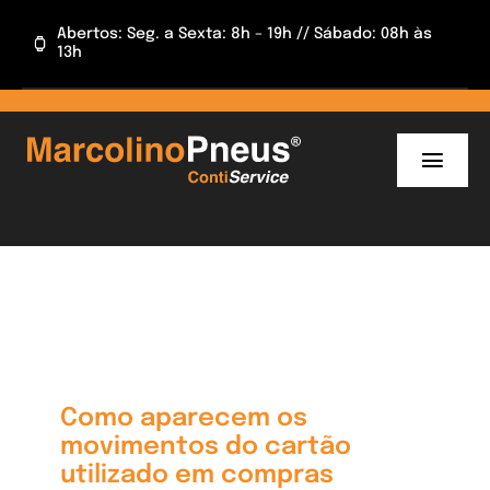
Skip
Abertos: Seg. a Sexta: 8h – 19h // Sábado: 08h às
to
13h
content
Toggl
Navig
INÍCIO
INFORMAÇÕES
CAMPANHAS
APP
Como aparecem os
movimentos do cartão
utilizado em compras