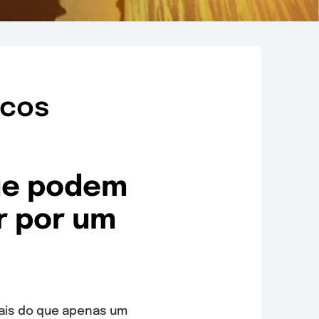
acos
que podem
r por um
ais do que apenas um