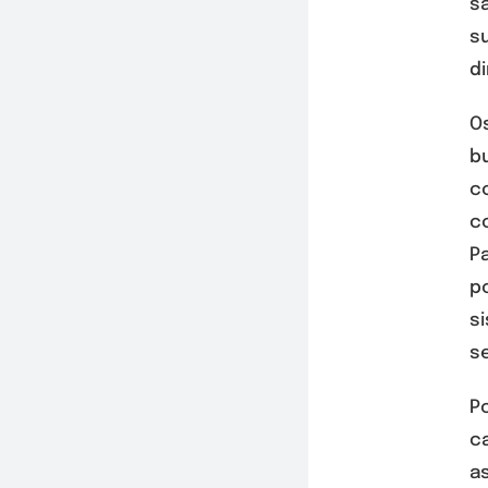
sã
s
di
O
b
c
co
P
p
s
s
P
c
a