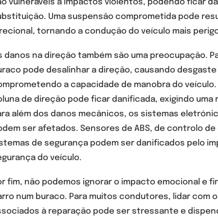
o vulneráveis a impactos violentos, podendo ficar d
ubstituição. Uma suspensão comprometida pode resul
recional, tornando a condução do veículo mais perig
s danos na direção também são uma preocupação. Pa
uraco pode desalinhar a direção, causando desgaste 
omprometendo a capacidade de manobra do veículo. 
luna de direção pode ficar danificada, exigindo uma
ara além dos danos mecânicos, os sistemas eletróni
odem ser afetados. Sensores de ABS, de controlo de 
istemas de segurança podem ser danificados pelo i
egurança do veículo.
or fim, não podemos ignorar o impacto emocional e f
arro num buraco. Para muitos condutores, lidar com 
ssociados à reparação pode ser stressante e dispen