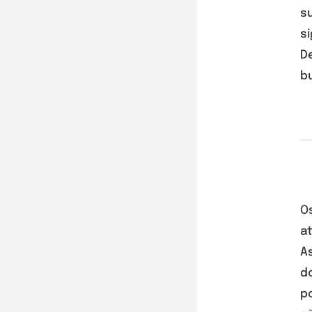
s
si
D
b
O
a
A
d
p