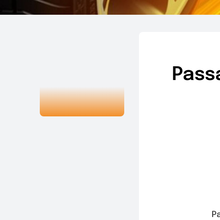
Pass
P