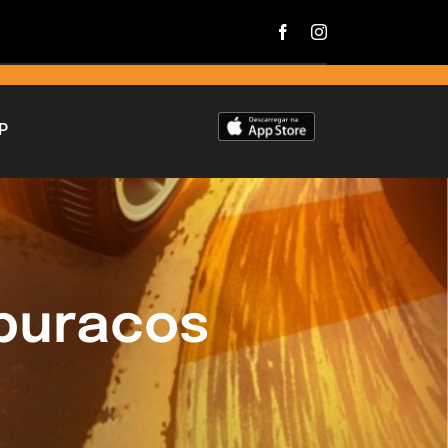
P
buracos