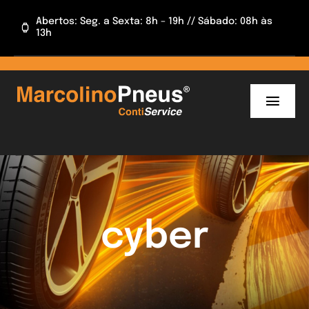
Skip
Abertos: Seg. a Sexta: 8h – 19h // Sábado: 08h às
to
13h
content
Toggl
Navig
INÍCIO
INFORMAÇÕES
CAMPANHAS
cyber
APP