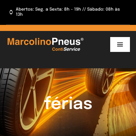
Skip
Abertos: Seg. a Sexta: 8h – 19h // Sábado: 08h às
to
13h
content
Toggl
Navig
INÍCIO
INFORMAÇÕES
CAMPANHAS
férias
APP