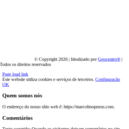
© Copyright 2026 | Idealizado por
Geocentro®
|
Todos os direitos reservados
Page load link
Este website utiliza cookies e serviços de terceiros.
Configuração
OK
Quem somos nós
O endereço do nosso sítio web é: https://marcolinopneus.com.
Comentários
Texto sugerido: Quando os visitantes deixam comentários no site,