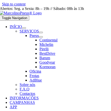
Skip to content
Abertos: Seg. a Sexta: 8h – 19h // Sábado: 08h às 13h
Toggle Navigation
INÍCIO
SERVIÇOS
Pneus
Continental
Michelin
Pirelli
BestDrive
Barum
Goodyear
Kormoran
Oficina
Frotas
AdBlue
Sobre nós
F.A.Q
Contactos
INFORMAÇÕES
CAMPANHAS
APP