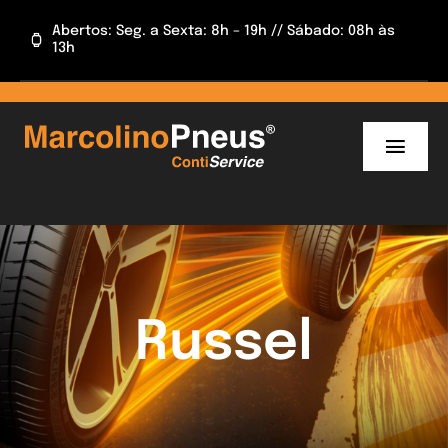
Skip
Abertos: Seg. a Sexta: 8h – 19h // Sábado: 08h às
to
13h
content
Toggl
Navig
INÍCIO
INFORMAÇÕES
CAMPANHAS
Russel
APP